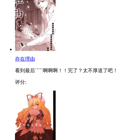
存在理由
看到最后`````啊啊啊！！完了？太不厚道了吧！
评分: