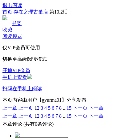
退出阅读
首页
存在之理古董店
第10.2话
书架
收藏
阅读模式
仅VIP会员可使用
切换至高级阅读模式
开通VIP会员
手机上查看
扫码在手机上阅读
本页内容由用户【gyurma01】分享发布
上一章
上一页
1
2
3
4
5
6
7
8
...
15
下一页
下一章
上一章
上一页
1
2
3
4
5
6
7
8
...
15
下一页
下一章
本章评论
(共有0条评论)