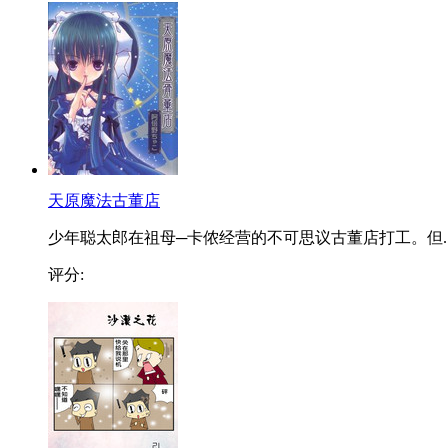
天原魔法古董店
少年聪太郎在祖母─卡侬经营的不可思议古董店打工。但..
评分: