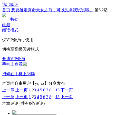
退出阅读
首页
想要确定真命天女之前，可以先拿我试试哦。
第6.2话
书架
收藏
阅读模式
仅VIP会员可使用
切换至高级阅读模式
开通VIP会员
手机上查看
扫码在手机上阅读
本页内容由用户【yc_zz】分享发布
上一章
上一页
1
2
3
4
5
6
7
8
...
15
下一页
上一章
上一页
1
2
3
4
5
6
7
8
...
15
下一页
本章评论
(共有0条评论)