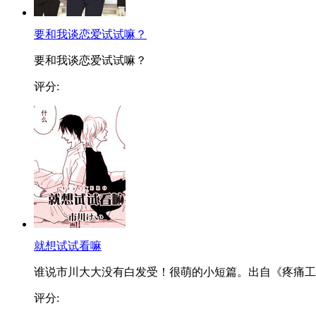
要和我谈恋爱试试嘛？
要和我谈恋爱试试嘛？
评分:
就想试试看嘛
谁说市川大大没有白发受！很萌的小短篇。出自《疼痛工..
评分: