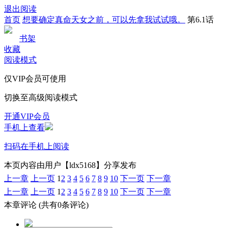
退出阅读
首页
想要确定真命天女之前，可以先拿我试试哦。
第6.1话
书架
收藏
阅读模式
仅VIP会员可使用
切换至高级阅读模式
开通VIP会员
手机上查看
扫码在手机上阅读
本页内容由用户【ldx5168】分享发布
上一章
上一页
1
2
3
4
5
6
7
8
9
10
下一页
下一章
上一章
上一页
1
2
3
4
5
6
7
8
9
10
下一页
下一章
本章评论
(共有0条评论)