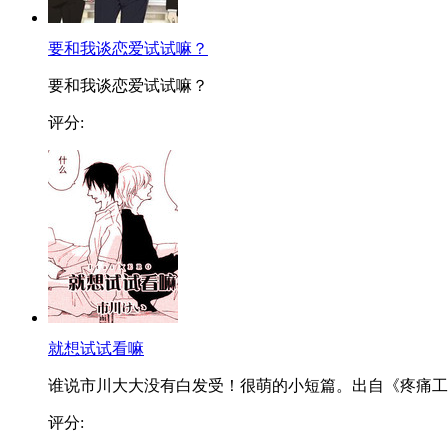
要和我谈恋爱试试嘛？
要和我谈恋爱试试嘛？
评分:
就想试试看嘛
谁说市川大大没有白发受！很萌的小短篇。出自《疼痛工..
评分: