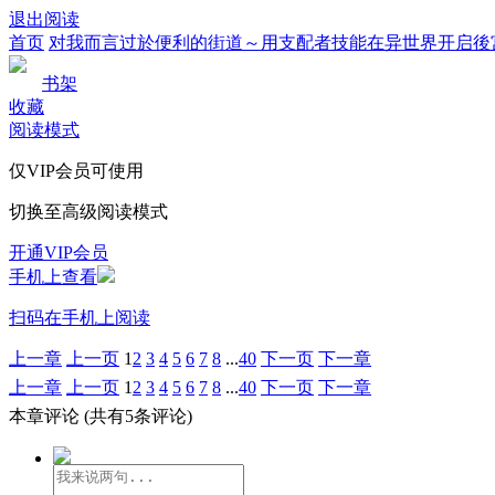
退出阅读
首页
对我而言过於便利的街道～用支配者技能在异世界开启後
书架
收藏
阅读模式
仅VIP会员可使用
切换至高级阅读模式
开通VIP会员
手机上查看
扫码在手机上阅读
上一章
上一页
1
2
3
4
5
6
7
8
...
40
下一页
下一章
上一章
上一页
1
2
3
4
5
6
7
8
...
40
下一页
下一章
本章评论
(共有5条评论)