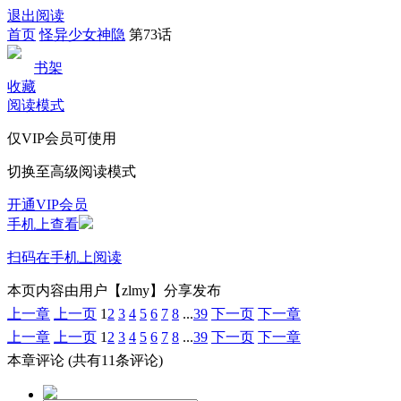
退出阅读
首页
怪异少女神隐
第73话
书架
收藏
阅读模式
仅VIP会员可使用
切换至高级阅读模式
开通VIP会员
手机上查看
扫码在手机上阅读
本页内容由用户【zlmy】分享发布
上一章
上一页
1
2
3
4
5
6
7
8
...
39
下一页
下一章
上一章
上一页
1
2
3
4
5
6
7
8
...
39
下一页
下一章
本章评论
(共有11条评论)