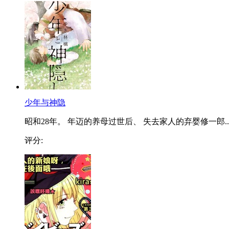
少年与神隐
昭和28年。 年迈的养母过世后、 失去家人的弃婴修一郎..
评分: