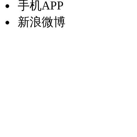
手机APP
新浪微博