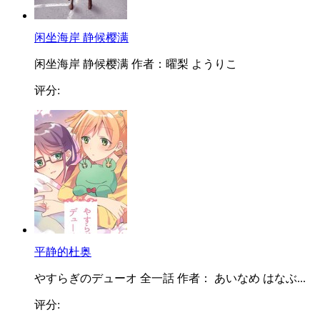
闲坐海岸 静候樱满
闲坐海岸 静候樱满 作者：曜梨 ようりこ
评分:
平静的杜奥
やすらぎのデューオ 全一話 作者： あいなめ はなぶ...
评分: