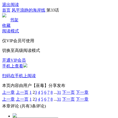
退出阅读
首页
风平浪静的海岸线
第33话
书架
收藏
阅读模式
仅VIP会员可使用
切换至高级阅读模式
开通VIP会员
手机上查看
扫码在手机上阅读
本页内容由用户【巫毒】分享发布
上一章
上一页
1
2
3
4
5
6
7
8
...
31
下一页
下一章
上一章
上一页
1
2
3
4
5
6
7
8
...
31
下一页
下一章
本章评论
(共有3条评论)