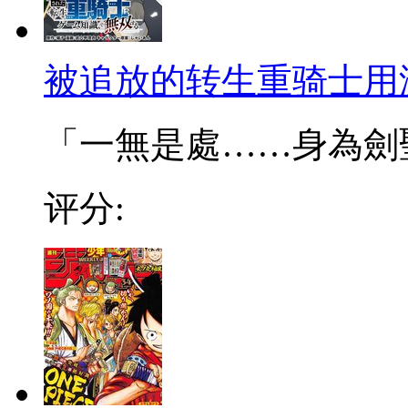
被追放的转生重骑士用
「一無是處……身為劍聖的
评分: