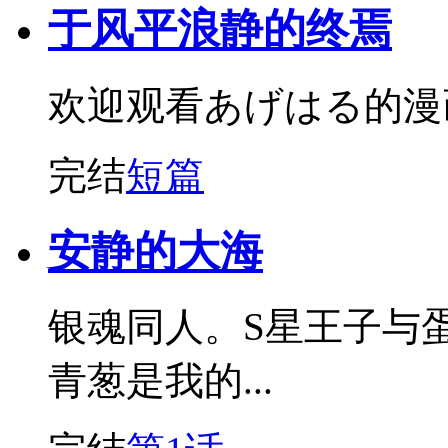
于风平浪静的终焉
欢迎观看あげはる的漫
完结
短篇
安静的大海
银魂同人。S星王子与蛋
青葱是我的...