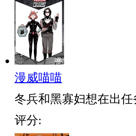
漫威喵喵
冬兵和黑寡妇想在出任务的
评分: