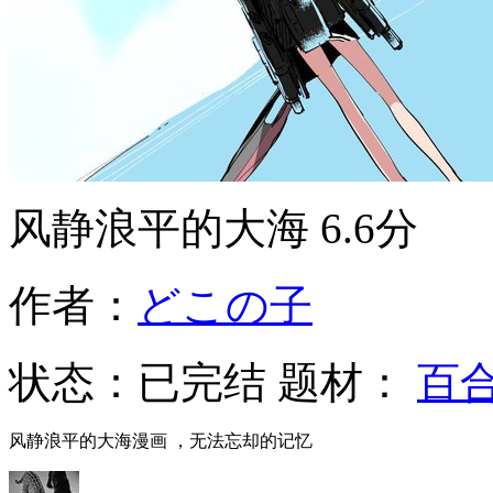
风静浪平的大海
6.6分
作者：
どこの子
状态：
已完结
题材：
百
风静浪平的大海漫画 ，无法忘却的记忆