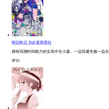
明日昨日 为赴君死而往
拥有回溯时间能力的女高中生小森、一边回避失败一边生..
评分: