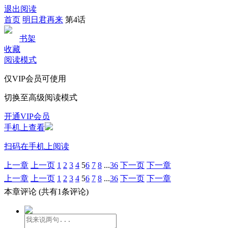
退出阅读
首页
明日君再来
第4话
书架
收藏
阅读模式
仅VIP会员可使用
切换至高级阅读模式
开通VIP会员
手机上查看
扫码在手机上阅读
上一章
上一页
1
2
3
4
5
6
7
8
...
36
下一页
下一章
上一章
上一页
1
2
3
4
5
6
7
8
...
36
下一页
下一章
本章评论
(共有1条评论)