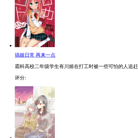
搞姬日常 再来一点
霜科高校二年级学生有川姬在打工时被一些可怕的人追赶..
评分: