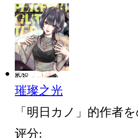
璀璨之光
「明日カノ」的作者をの 
评分: