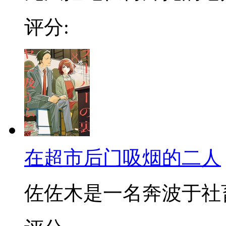
评分:
在超市后门吸烟的二人
佐佐木是一名奔波于社畜街