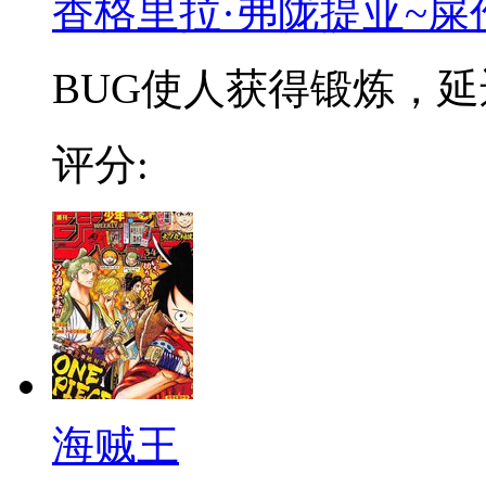
香格里拉·弗陇提亚~屎
BUG使人获得锻炼，延迟
评分:
海贼王