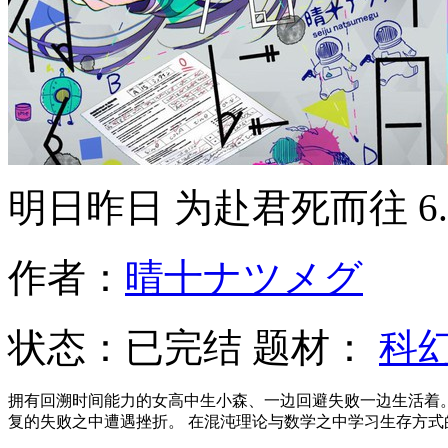
明日昨日 为赴君死而往
6
作者：
晴十ナツメグ
状态：
已完结
题材：
科
拥有回溯时间能力的女高中生小森、一边回避失败一边生活着
复的失败之中遭遇挫折。 在混沌理论与数学之中学习生存方式