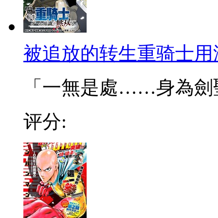
被追放的转生重骑士用
「一無是處……身為劍聖的
评分: