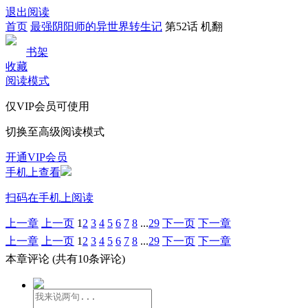
退出阅读
首页
最强阴阳师的异世界转生记
第52话 机翻
书架
收藏
阅读模式
仅VIP会员可使用
切换至高级阅读模式
开通VIP会员
手机上查看
扫码在手机上阅读
上一章
上一页
1
2
3
4
5
6
7
8
...
29
下一页
下一章
上一章
上一页
1
2
3
4
5
6
7
8
...
29
下一页
下一章
本章评论
(共有10条评论)