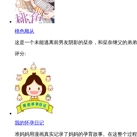
桃色顺从
这是一个未能逃离前男友阴影的栞奈，和栞奈继父的弟弟..
评分:
我的怀孕日记
准妈妈用漫画真实记录了妈妈的孕育故事。在这整个过程..