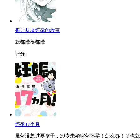
想让从者怀孕的故事
就都懂得都懂
评分:
怀孕17个月
虽然没想过要孩子，39岁未婚突然怀孕！怎么办！？也就..