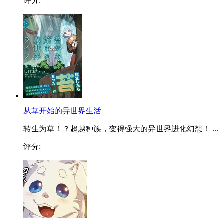
评分:
从草开始的异世界生活
转生为草！？超越种族，变得强大的异世界进化幻想！ ...
评分: