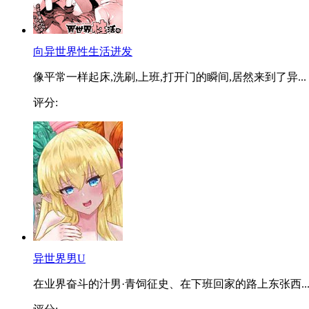
向异世界性生活进发
像平常一样起床,洗刷,上班,打开门的瞬间,居然来到了异...
评分:
异世界男U
在业界奋斗的汁男·青饲征史、在下班回家的路上东张西..