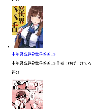
中年男当起异世界爸爸life
中年男当起异世界爸爸life 作者：ゆげ，けてる
评分: