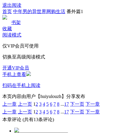
退出阅读
首页
中年男的异世界网购生活
番外篇1
书架
收藏
阅读模式
仅VIP会员可使用
切换至高级阅读模式
开通VIP会员
手机上查看
扫码在手机上阅读
本页内容由用户【huiyulouzh】分享发布
上一章
上一页
1
2
3
4
5
6
7
8
...
17
下一页
下一章
上一章
上一页
1
2
3
4
5
6
7
8
...
17
下一页
下一章
本章评论
(共有13条评论)