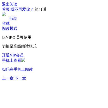
退出阅读
首页
我不再爱你了
第41话
书架
收藏
阅读模式
仅VIP会员可使用
切换至高级阅读模式
开通VIP会员
手机上查看
扫码在手机上阅读
上一章
下一章