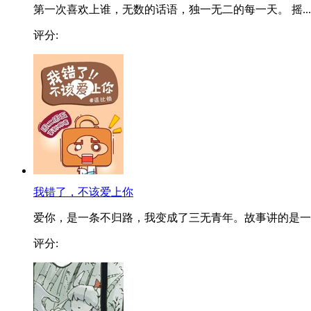
第一次喜欢上谁，无数的话语，独一无二的每一天。 摇...
评分:
我错了，不该爱上你
爱你，是一条不归路，我变成了三无青年。故事讲的是一..
评分: