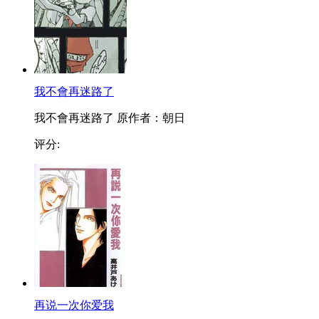
我不會再迷路了
我不會再迷路了 原作者：朝日
评分:
再说一次你爱我