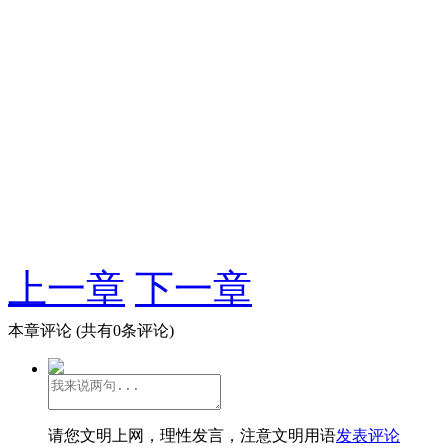
上一章
下一章
本章评论
(共有0条评论)
请您文明上网，理性发言，注意文明用语
发表评论