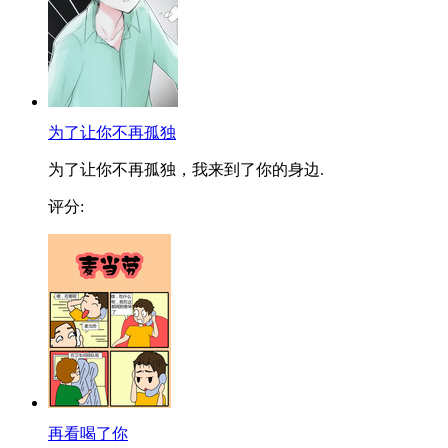
为了让你不再孤独
为了让你不再孤独，我来到了你的身边.
评分:
再看喝了你