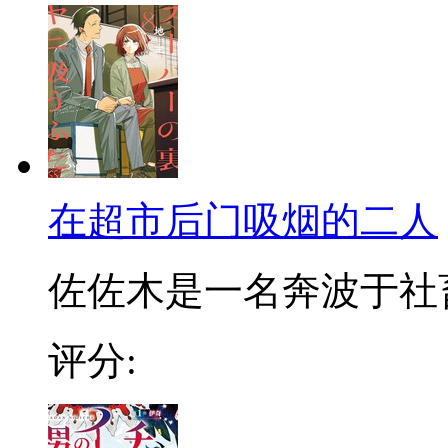
在超市后门吸烟的二人
佐佐木是一名奔波于社畜街
评分: