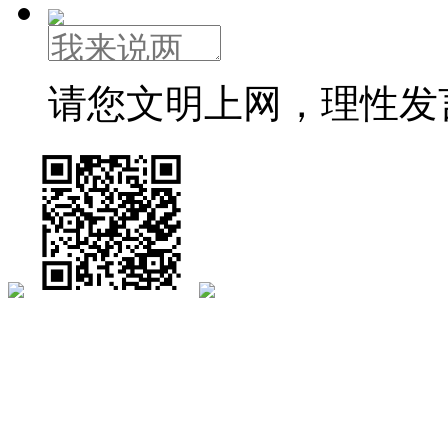
请您文明上网，理性发