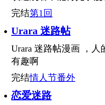
完结
第1回
Urara 迷路帖
Urara 迷路帖漫画 
有趣啊
完结
情人节番外
恋爱迷路