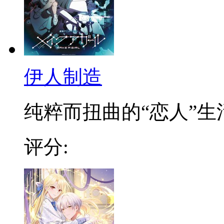
伊人制造
纯粹而扭曲的“恋人”生活.
评分: