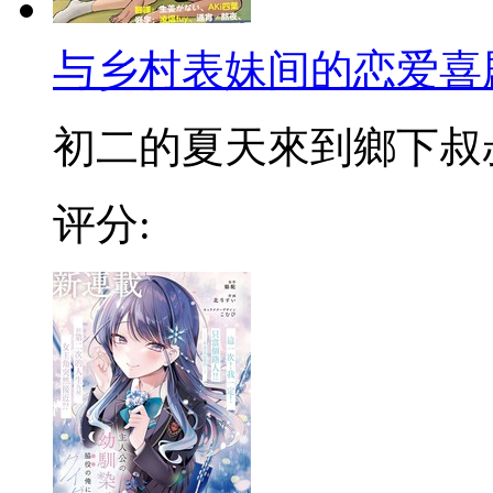
与乡村表妹间的恋爱喜
初二的夏天來到鄉下叔叔家
评分: