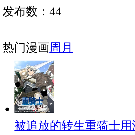
发布数：
44
热门漫画
周
月
被追放的转生重骑士用