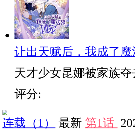
让出天赋后，我成了魔
天才少女昆娜被家族夺去天
评分:
连载
（1）
最新
第1话
20