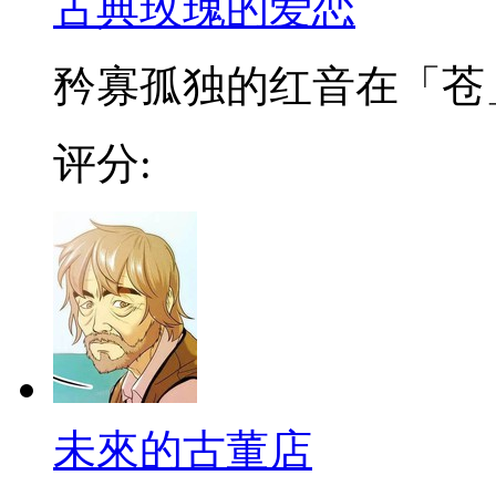
古典玫瑰的爱恋
矜寡孤独的红音在「苍」
评分:
未來的古董店