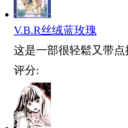
V.B.R丝绒蓝玫瑰
这是一部很轻鬆又带点搞
评分: