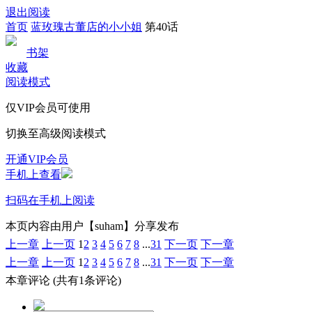
退出阅读
首页
蓝玫瑰古董店的小小姐
第40话
书架
收藏
阅读模式
仅VIP会员可使用
切换至高级阅读模式
开通VIP会员
手机上查看
扫码在手机上阅读
本页内容由用户【suham】分享发布
上一章
上一页
1
2
3
4
5
6
7
8
...
31
下一页
下一章
上一章
上一页
1
2
3
4
5
6
7
8
...
31
下一页
下一章
本章评论
(共有1条评论)