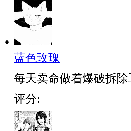
蓝色玫瑰
每天卖命做着爆破拆除工
评分: