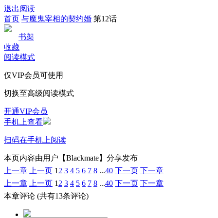
退出阅读
首页
与魔鬼宰相的契约婚
第12话
书架
收藏
阅读模式
仅VIP会员可使用
切换至高级阅读模式
开通VIP会员
手机上查看
扫码在手机上阅读
本页内容由用户【Blackmate】分享发布
上一章
上一页
1
2
3
4
5
6
7
8
...
40
下一页
下一章
上一章
上一页
1
2
3
4
5
6
7
8
...
40
下一页
下一章
本章评论
(共有13条评论)