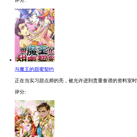
评分:
与魔王的甜蜜契约
正在当实习甜点师的亮，被允许进到贵重食谱的资料室时..
评分: