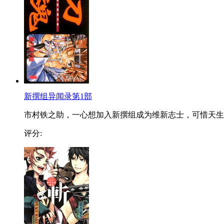
新撰组异闻录第1部
市村铁之助，一心想加入新撰组成为维新志士，可惜天生..
评分: