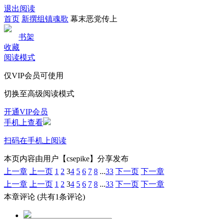
退出阅读
首页
新撰组镇魂歌
幕末恶党传上
书架
收藏
阅读模式
仅VIP会员可使用
切换至高级阅读模式
开通VIP会员
手机上查看
扫码在手机上阅读
本页内容由用户【csepike】分享发布
上一章
上一页
1
2
3
4
5
6
7
8
...
33
下一页
下一章
上一章
上一页
1
2
3
4
5
6
7
8
...
33
下一页
下一章
本章评论
(共有1条评论)