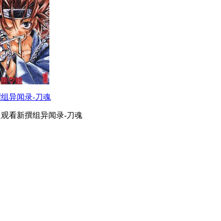
组异闻录-刀魂
迎观看新撰组异闻录-刀魂