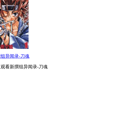
组异闻录-刀魂
迎观看新撰组异闻录-刀魂