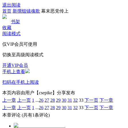
退出阅读
首页
新撰组镇魂歌
幕末恶党传上
书架
收藏
阅读模式
仅VIP会员可使用
切换至高级阅读模式
开通VIP会员
手机上查看
扫码在手机上阅读
本页内容由用户【csepike】分享发布
上一章
上一页
1
...
26
27
28
29
30
31
32
33
下一页
下一章
上一章
上一页
1
...
26
27
28
29
30
31
32
33
下一页
下一章
本章评论
(共有1条评论)