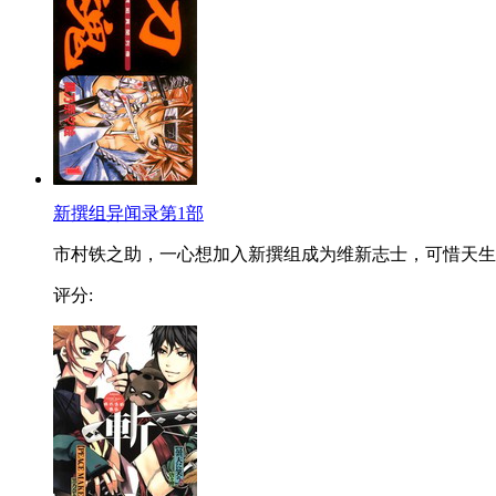
新撰组异闻录第1部
市村铁之助，一心想加入新撰组成为维新志士，可惜天生..
评分: