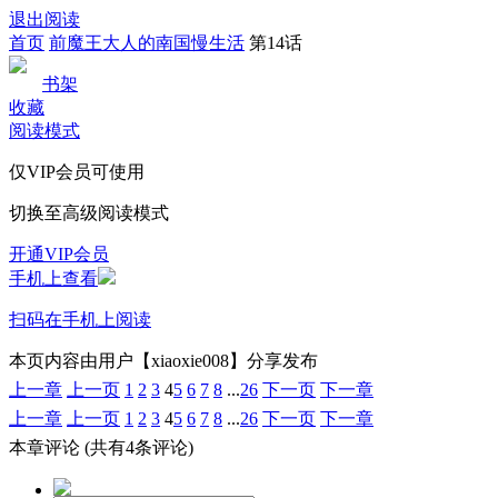
退出阅读
首页
前魔王大人的南国慢生活
第14话
书架
收藏
阅读模式
仅VIP会员可使用
切换至高级阅读模式
开通VIP会员
手机上查看
扫码在手机上阅读
本页内容由用户【xiaoxie008】分享发布
上一章
上一页
1
2
3
4
5
6
7
8
...
26
下一页
下一章
上一章
上一页
1
2
3
4
5
6
7
8
...
26
下一页
下一章
本章评论
(共有4条评论)