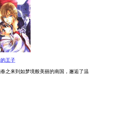
国的王子
濑春之来到如梦境般美丽的南国，邂逅了温