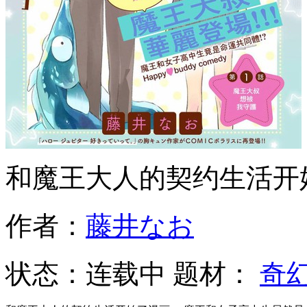
和魔王大人的契约生活开
作者：
藤井なお
状态：
连载中
题材：
奇