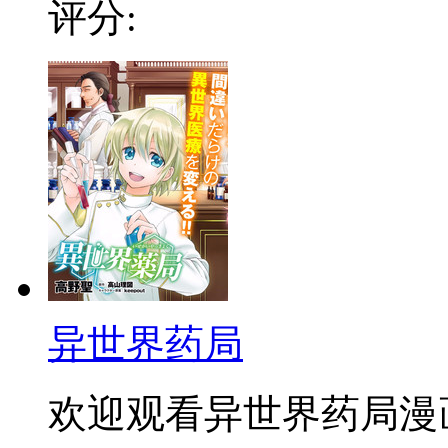
评分:
异世界药局
欢迎观看异世界药局漫画：