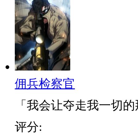
佣兵检察官
「我会让夺走我一切的那些
评分: