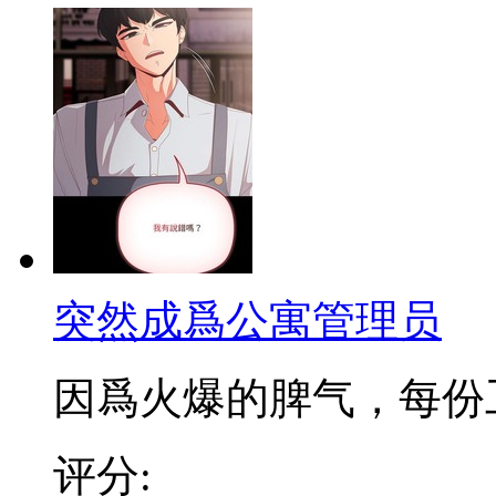
突然成爲公寓管理员
因爲火爆的脾气，每份工作
评分: