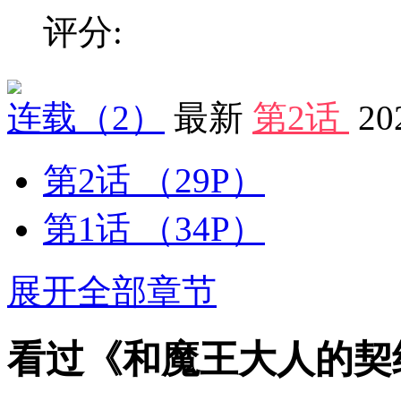
评分:
连载
（2）
最新
第2话
20
第2话
（29P）
第1话
（34P）
展开全部章节
看过《和魔王大人的契