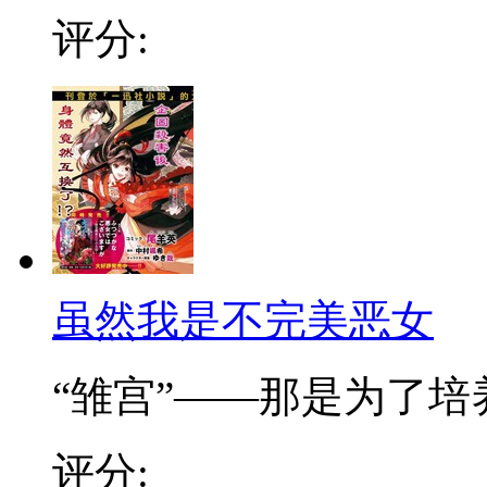
评分:
虽然我是不完美恶女
“雏宫”——那是为了培养.
评分: