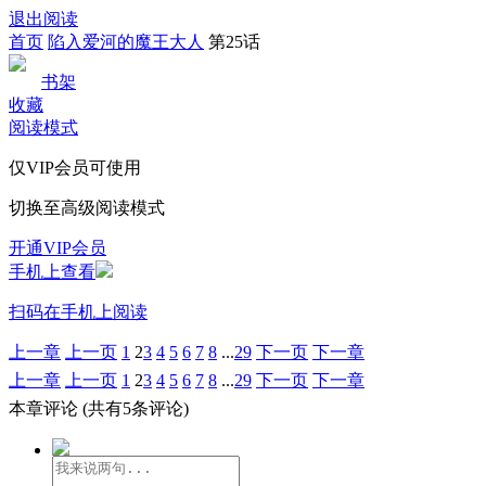
退出阅读
首页
陷入爱河的魔王大人
第25话
书架
收藏
阅读模式
仅VIP会员可使用
切换至高级阅读模式
开通VIP会员
手机上查看
扫码在手机上阅读
上一章
上一页
1
2
3
4
5
6
7
8
...
29
下一页
下一章
上一章
上一页
1
2
3
4
5
6
7
8
...
29
下一页
下一章
本章评论
(共有5条评论)