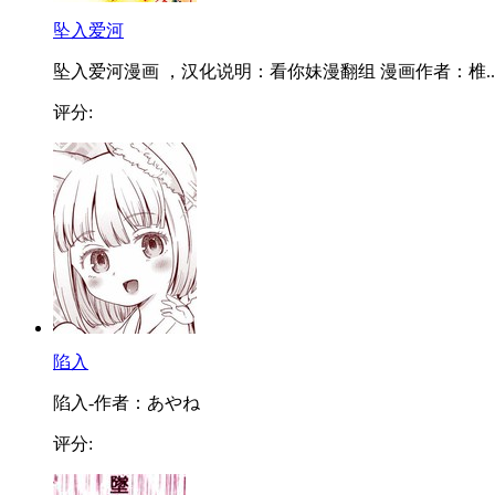
坠入爱河
坠入爱河漫画 ，汉化说明：看你妹漫翻组 漫画作者：椎..
评分:
陷入
陷入-作者：あやね
评分: