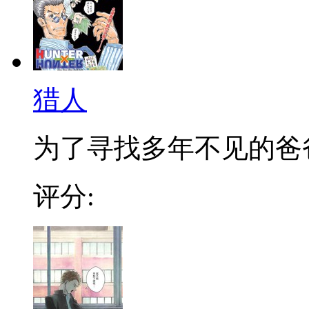
猎人
为了寻找多年不见的爸爸，
评分: