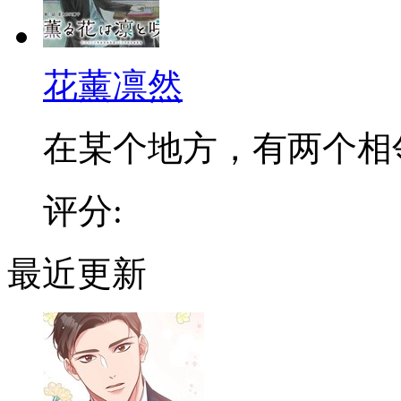
花薰凛然
在某个地方，有两个相邻的
评分:
最近更新