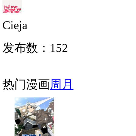
Cieja
发布数：
152
热门漫画
周
月