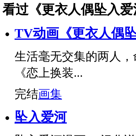
看过《更衣人偶坠入爱
TV动画《更衣人偶
生活毫无交集的两人，
《恋上换装...
完结
画集
坠入爱河