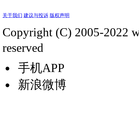
关于我们
建议与投诉
版权声明
Copyright (C) 2005-2022
reserved
手机APP
新浪微博