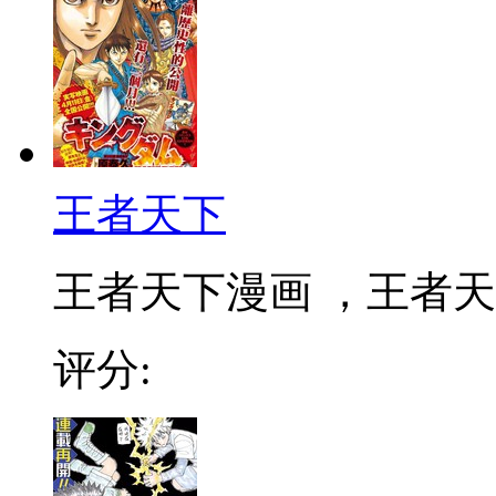
王者天下
王者天下漫画 ，王者天下
评分: