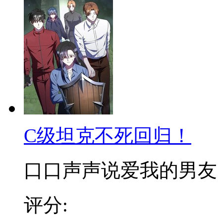
C级坦克不死回归！
口口声声说爱我的男友，遇
评分: