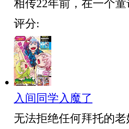
相传22年前，在一个童话
评分:
入间同学入魔了
无法拒绝任何拜托的老好人