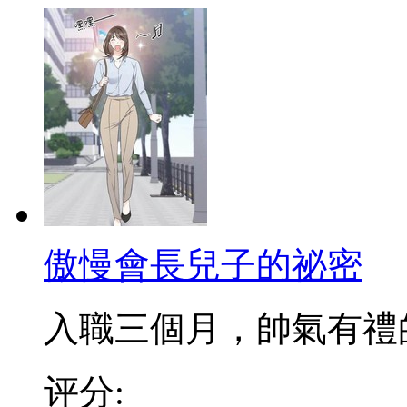
傲慢會長兒子的祕密
入職三個月，帥氣有禮的新
评分: