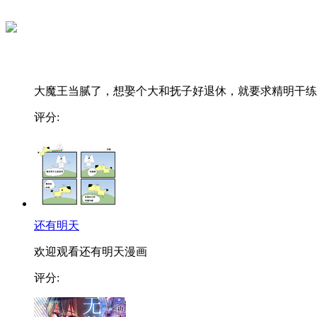
大魔王当腻了，想娶个大和抚子好退休，就要求精明干练..
评分:
还有明天
欢迎观看还有明天漫画
评分: