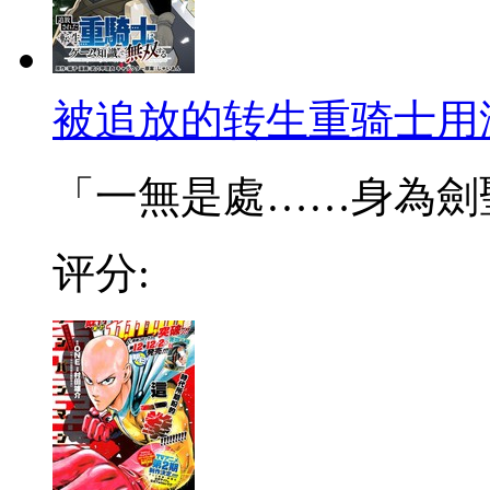
被追放的转生重骑士用
「一無是處……身為劍聖的
评分: