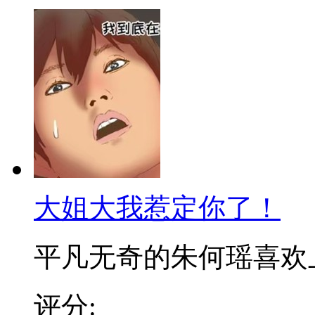
大姐大我惹定你了！
平凡无奇的朱何瑶喜欢上了
评分: