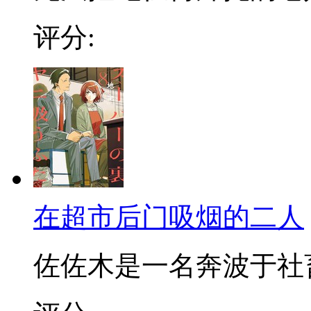
评分:
在超市后门吸烟的二人
佐佐木是一名奔波于社畜街