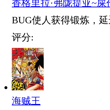
香格里拉·弗陇提亚~屎
BUG使人获得锻炼，延迟
评分:
海贼王