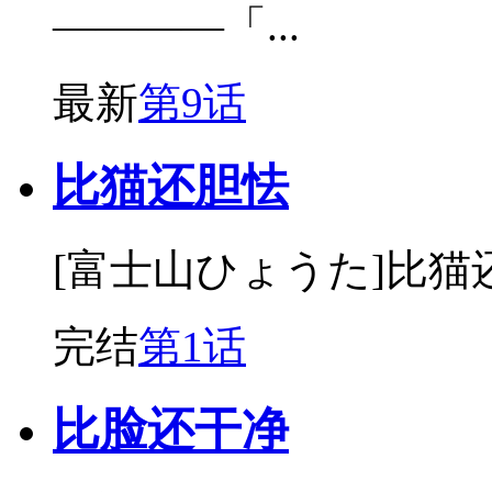
————「...
最新
第9话
比猫还胆怯
[富士山ひょうた]比猫
完结
第1话
比脸还干净