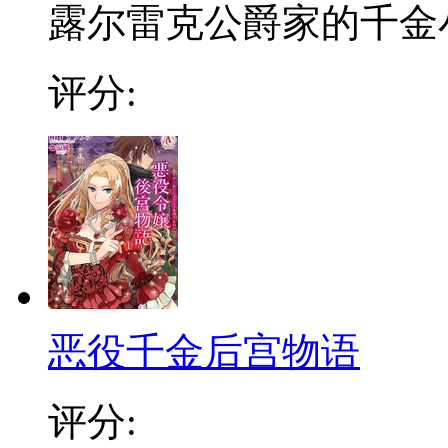
露尔雷克公爵家的千金小
评分:
恶役千金后宫物语
评分: