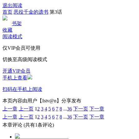
退出阅读
首页
恶役千金的遗书
第3话
书架
收藏
阅读模式
仅VIP会员可使用
切换至高级阅读模式
开通VIP会员
手机上查看
扫码在手机上阅读
本页内容由用户【Istv@n】分享发布
上一章
上一页
1
2
3
4
5
6
7
8
...
36
下一页
下一章
上一章
上一页
1
2
3
4
5
6
7
8
...
36
下一页
下一章
本章评论
(共有1条评论)