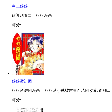
皇上娘娘
欢迎观看皇上娘娘漫画
评分:
娘娘激进团
娘娘激进团漫画 ，娘娘从小就被吉星百艺团收养, 而她...
评分: