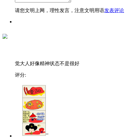
请您文明上网，理性发言，注意文明用语
发表评论
觉大人好像精神状态不是很好
评分: