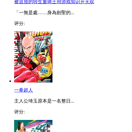
被追放的转生重骑士用游戏知识开无双
「一無是處……身為劍聖的...
评分:
一拳超人
主人公埼玉原本是一名整日...
评分: