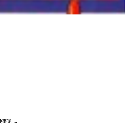
.....