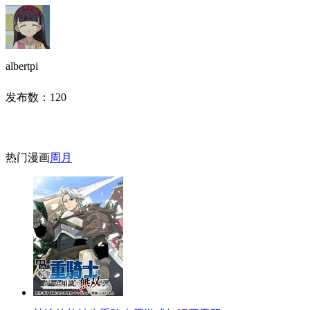
albertpi
发布数：
120
热门漫画
周
月