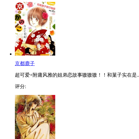
京都鹿子
超可爱+附庸风雅的姐弟恋故事嗷嗷嗷！！和菓子实在是..
评分: