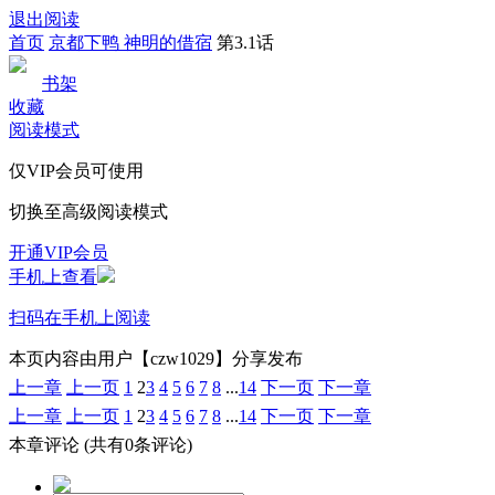
退出阅读
首页
京都下鸭 神明的借宿
第3.1话
书架
收藏
阅读模式
仅VIP会员可使用
切换至高级阅读模式
开通VIP会员
手机上查看
扫码在手机上阅读
本页内容由用户【czw1029】分享发布
上一章
上一页
1
2
3
4
5
6
7
8
...
14
下一页
下一章
上一章
上一页
1
2
3
4
5
6
7
8
...
14
下一页
下一章
本章评论
(共有0条评论)