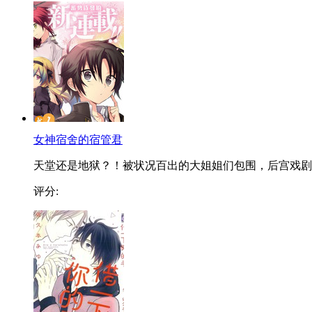
女神宿舍的宿管君
天堂还是地狱？！被状况百出的大姐姐们包围，后宫戏剧..
评分: