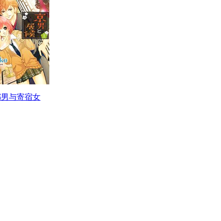
都男与寄宿女