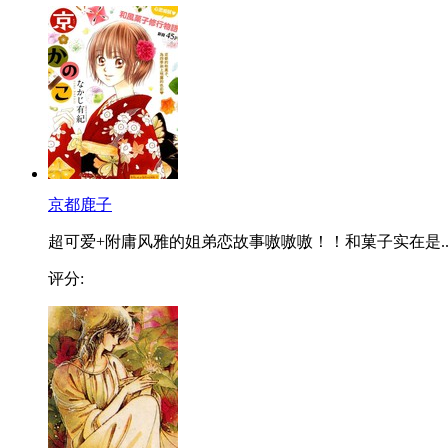
京都鹿子
超可爱+附庸风雅的姐弟恋故事嗷嗷嗷！！和菓子实在是..
评分: