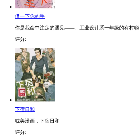
借一下你的手
你是我命中注定的遇见——。工业设计系一年级的有村聪..
评分:
下宿日和
耽美漫画，下宿日和
评分: