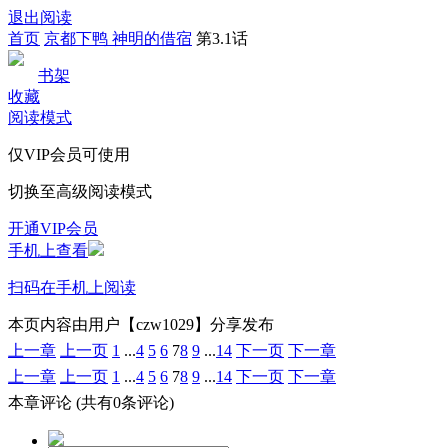
退出阅读
首页
京都下鸭 神明的借宿
第3.1话
书架
收藏
阅读模式
仅VIP会员可使用
切换至高级阅读模式
开通VIP会员
手机上查看
扫码在手机上阅读
本页内容由用户【czw1029】分享发布
上一章
上一页
1
...
4
5
6
7
8
9
...
14
下一页
下一章
上一章
上一页
1
...
4
5
6
7
8
9
...
14
下一页
下一章
本章评论
(共有0条评论)