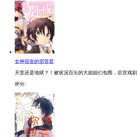
女神宿舍的宿管君
天堂还是地狱？！被状况百出的大姐姐们包围，后宫戏剧..
评分: