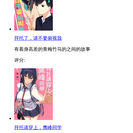
拜托了，请不要俯视我
有着身高差的青梅竹马的之间的故事
评分:
拜托请穿上，鹰峰同学