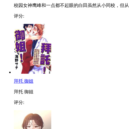
校园女神鹰峰和一点都不起眼的白田虽然从小同校，但从..
评分:
拜托 御姐
拜托 御姐
评分: