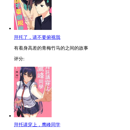
拜托了，请不要俯视我
有着身高差的青梅竹马的之间的故事
评分:
拜托请穿上，鹰峰同学