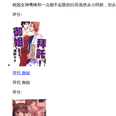
校园女神鹰峰和一点都不起眼的白田虽然从小同校，但从..
评分:
拜托 御姐
拜托 御姐
评分: