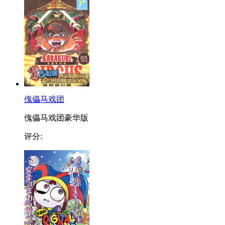
傀儡马戏团
傀儡马戏团豪华版
评分: