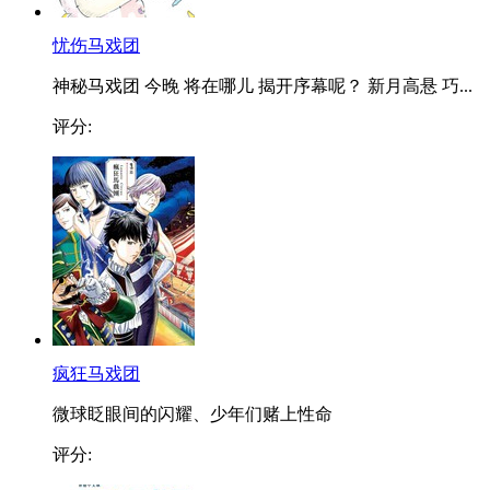
忧伤马戏团
神秘马戏团 今晚 将在哪儿 揭开序幕呢？ 新月高悬 巧...
评分:
疯狂马戏团
微球眨眼间的闪耀、少年们赌上性命
评分: