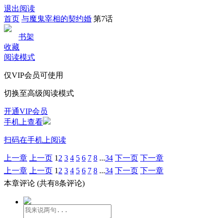
退出阅读
首页
与魔鬼宰相的契约婚
第7话
书架
收藏
阅读模式
仅VIP会员可使用
切换至高级阅读模式
开通VIP会员
手机上查看
扫码在手机上阅读
上一章
上一页
1
2
3
4
5
6
7
8
...
34
下一页
下一章
上一章
上一页
1
2
3
4
5
6
7
8
...
34
下一页
下一章
本章评论
(共有8条评论)