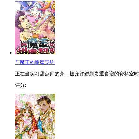
与魔王的甜蜜契约
正在当实习甜点师的亮，被允许进到贵重食谱的资料室时..
评分: