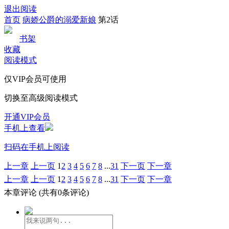
退出阅读
首页
病娇公爵的溺爱新娘
第2话
书架
收藏
阅读模式
仅VIP会员可使用
切换至高级阅读模式
开通VIP会员
手机上查看
扫码在手机上阅读
上一章
上一页
1
2
3
4
5
6
7
8
...
31
下一页
下一章
上一章
上一页
1
2
3
4
5
6
7
8
...
31
下一页
下一章
本章评论
(共有0条评论)