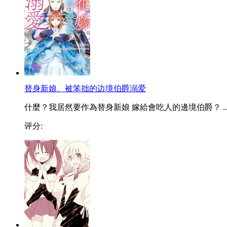
替身新娘、被笨拙的边境伯爵溺爱
什麼？我居然要作為替身新娘 嫁給會吃人的邊境伯爵？ ..
评分: