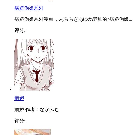
病娇伪娘系列
病娇伪娘系列漫画 ，あららぎあゆね老师的“病娇伪娘...
评分:
病娇
病娇 作者：なかみち
评分: