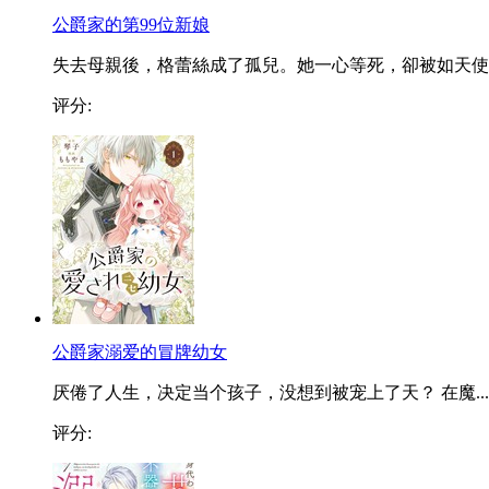
公爵家的第99位新娘
失去母親後，格蕾絲成了孤兒。她一心等死，卻被如天使..
评分:
公爵家溺爱的冒牌幼女
厌倦了人生，决定当个孩子，没想到被宠上了天？ 在魔...
评分: