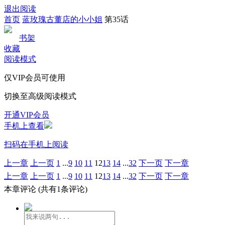
退出阅读
首页
蓝玫瑰古董店的小小姐
第35话
书架
收藏
阅读模式
仅VIP会员可使用
切换至高级阅读模式
开通VIP会员
手机上查看
扫码在手机上阅读
上一章
上一页
1
...
9
10
11
12
13
14
...
32
下一页
下一章
上一章
上一页
1
...
9
10
11
12
13
14
...
32
下一页
下一章
本章评论
(共有1条评论)