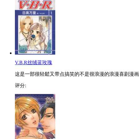
V.B.R丝绒蓝玫瑰
这是一部很轻鬆又带点搞笑的不是很浪漫的浪漫喜剧漫画..
评分: