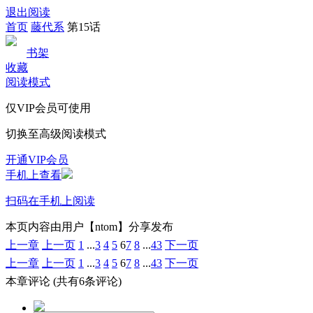
退出阅读
首页
藤代系
第15话
书架
收藏
阅读模式
仅VIP会员可使用
切换至高级阅读模式
开通VIP会员
手机上查看
扫码在手机上阅读
本页内容由用户【ntom】分享发布
上一章
上一页
1
...
3
4
5
6
7
8
...
43
下一页
上一章
上一页
1
...
3
4
5
6
7
8
...
43
下一页
本章评论
(共有6条评论)