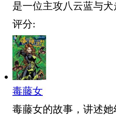
是一位主攻八云蓝与犬走
评分:
毒藤女
毒藤女的故事，讲述她