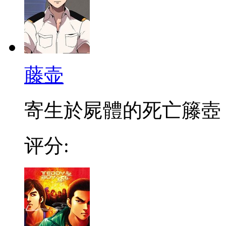
藤壶
寄生於屍體的死亡籐壺，
评分: