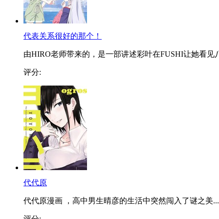
代表关系很好的那个！
由HIRO老师带来的，是一部讲述彩叶在FUSHI让她看见八.
评分:
代代原
代代原漫画 ，高中男生晴彦的生活中突然闯入了谜之美...
评分: