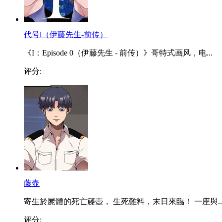
代号l（伊藤先生-前传）
《I：Episode 0（伊藤先生 - 前传）》哥特式画风，电...
评分:
藤壶
寄生於屍體的死亡籐壺， 生死難料，末日來臨！ 一座與..
评分: