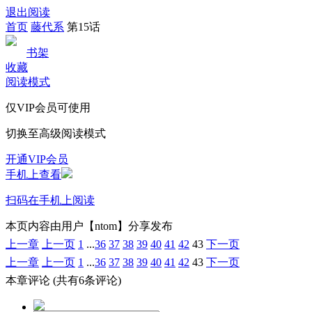
退出阅读
首页
藤代系
第15话
书架
收藏
阅读模式
仅VIP会员可使用
切换至高级阅读模式
开通VIP会员
手机上查看
扫码在手机上阅读
本页内容由用户【ntom】分享发布
上一章
上一页
1
...
36
37
38
39
40
41
42
43
下一页
上一章
上一页
1
...
36
37
38
39
40
41
42
43
下一页
本章评论
(共有6条评论)