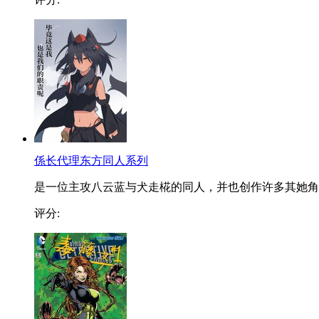
係长代理东方同人系列
是一位主攻八云蓝与犬走椛的同人，并也创作许多其她角..
评分: