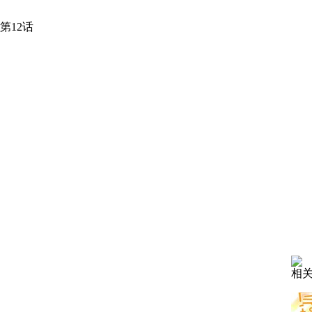
第12话
相