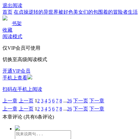
退出阅读
首页
在贞操逆转的异世界被好色美女们的包围着的冒险者生活
书架
收藏
阅读模式
仅VIP会员可使用
切换至高级阅读模式
开通VIP会员
手机上查看
扫码在手机上阅读
上一章
上一页
1
2
3
4
5
6
7
8
...
26
下一页
下一章
上一章
上一页
1
2
3
4
5
6
7
8
...
26
下一页
下一章
本章评论
(共有6条评论)