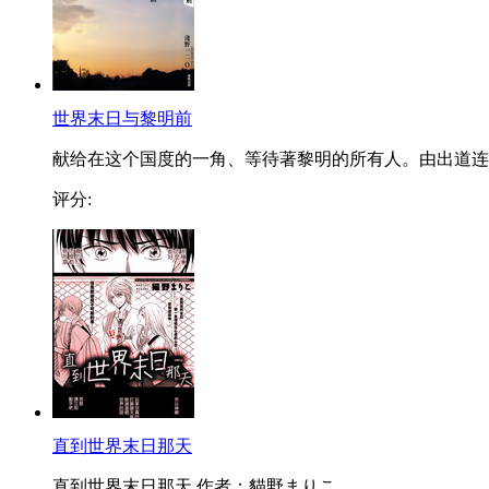
世界末日与黎明前
献给在这个国度的一角、等待著黎明的所有人。由出道连..
评分:
直到世界末日那天
直到世界末日那天 作者：貓野まりこ