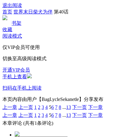
退出阅读
首页
世界末日柴犬为伴
第40话
书架
收藏
阅读模式
仅VIP会员可使用
切换至高级阅读模式
开通VIP会员
手机上查看
扫码在手机上阅读
本页内容由用户【BagLycleSekanetle】分享发布
上一章
上一页
1
2
3
4
5
6
7
8
...
13
下一页
下一章
上一章
上一页
1
2
3
4
5
6
7
8
...
13
下一页
下一章
本章评论
(共有1条评论)