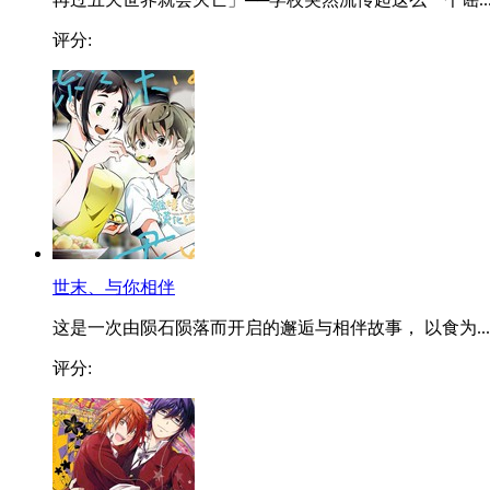
评分:
世末、与你相伴
这是一次由陨石陨落而开启的邂逅与相伴故事， 以食为...
评分: