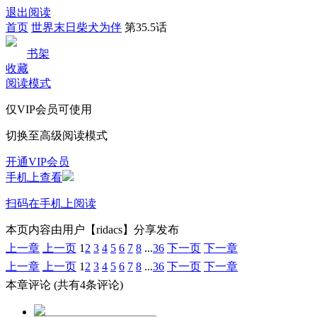
退出阅读
首页
世界末日柴犬为伴
第35.5话
书架
收藏
阅读模式
仅VIP会员可使用
切换至高级阅读模式
开通VIP会员
手机上查看
扫码在手机上阅读
本页内容由用户【ridacs】分享发布
上一章
上一页
1
2
3
4
5
6
7
8
...
36
下一页
下一章
上一章
上一页
1
2
3
4
5
6
7
8
...
36
下一页
下一章
本章评论
(共有4条评论)