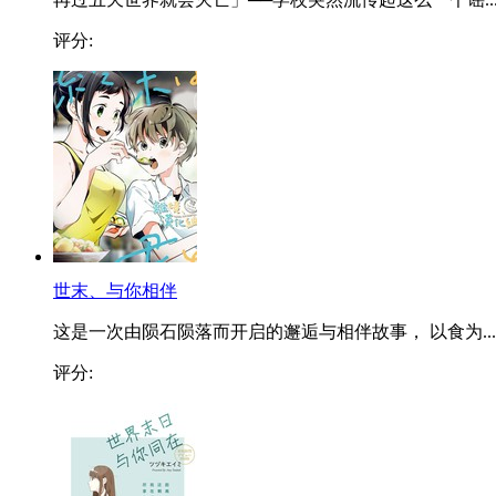
评分:
世末、与你相伴
这是一次由陨石陨落而开启的邂逅与相伴故事， 以食为...
评分: