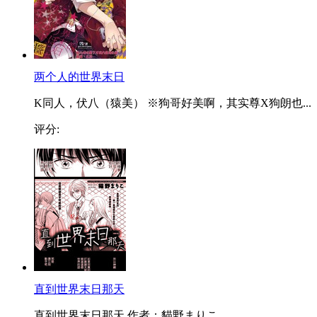
两个人的世界末日
K同人，伏八（猿美） ※狗哥好美啊，其实尊X狗朗也...
评分:
直到世界末日那天
直到世界末日那天 作者：貓野まりこ