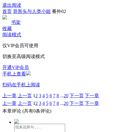
退出阅读
首页
异形头与人类小姐
番外02
书架
收藏
阅读模式
仅VIP会员可使用
切换至高级阅读模式
开通VIP会员
手机上查看
扫码在手机上阅读
上一章
上一页
1
2
3
4
5
6
7
8
...
20
下一页
下一章
上一章
上一页
1
2
3
4
5
6
7
8
...
20
下一页
下一章
本章评论
(共有0条评论)