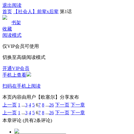
退出阅读
首页
【社会人】前辈x后辈
第1话
书架
收藏
阅读模式
仅VIP会员可使用
切换至高级阅读模式
开通VIP会员
手机上查看
扫码在手机上阅读
本页内容由用户【欧塞尔】分享发布
上一页
1
...
3
4
5
6
7
8
...
26
下一页
下一章
上一页
1
...
3
4
5
6
7
8
...
26
下一页
下一章
本章评论
(共有2条评论)