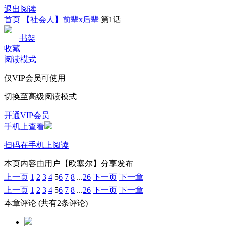
退出阅读
首页
【社会人】前辈x后辈
第1话
书架
收藏
阅读模式
仅VIP会员可使用
切换至高级阅读模式
开通VIP会员
手机上查看
扫码在手机上阅读
本页内容由用户【欧塞尔】分享发布
上一页
1
2
3
4
5
6
7
8
...
26
下一页
下一章
上一页
1
2
3
4
5
6
7
8
...
26
下一页
下一章
本章评论
(共有2条评论)