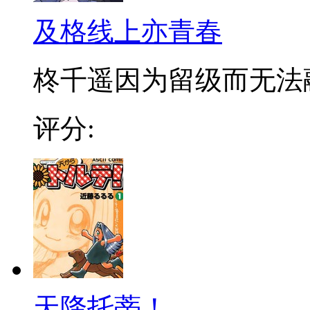
及格线上亦青春
柊千遥因为留级而无法融入
评分:
天降托蒂！