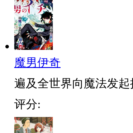
魔男伊奇
遍及全世界向魔法发起挑战
评分: