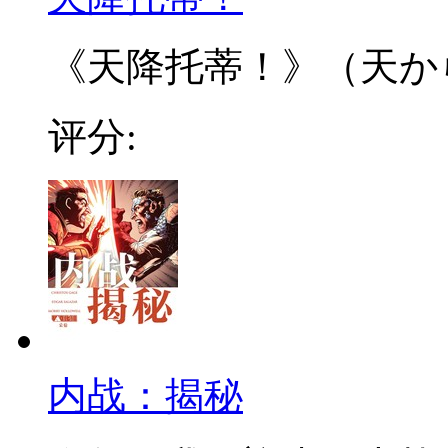
《天降托蒂！》（天から 
评分:
内战：揭秘