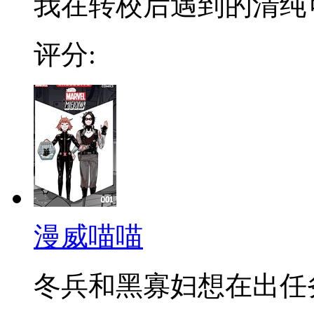
我在转校后遇到的清纯可爱
评分:
漫威喵喵
冬兵和黑寡妇想在出任务的