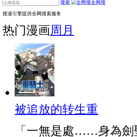
搜索
全网搜
搜漫引擎提供全网搜索服务
热门漫画
周
月
被追放的转生重
「一無是處……身為劍聖的