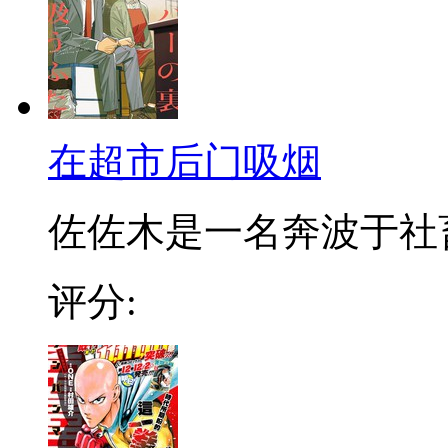
在超市后门吸烟
佐佐木是一名奔波于社畜街
评分: