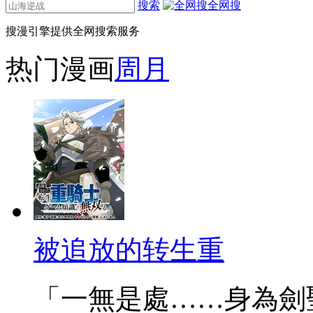
搜索
全网搜
搜漫引擎提供全网搜索服务
热门漫画
周
月
被追放的转生重
「一無是處……身為劍聖的