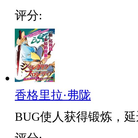
评分:
香格里拉·弗陇
BUG使人获得锻炼，延迟