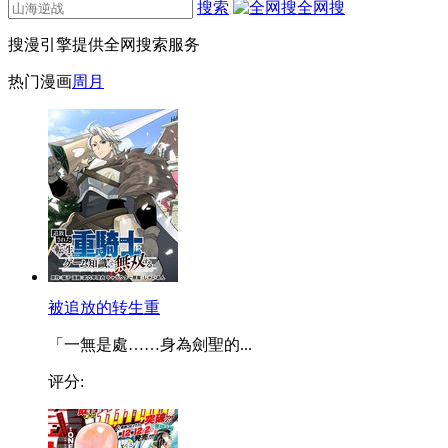
搜索
全网搜
搜漫引擎提供全网搜索服务
热门漫画
周
月
被追放的转生重
「一無是處……身為劍聖的...
评分: