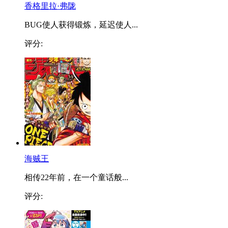
香格里拉·弗陇
BUG使人获得锻炼，延迟使人...
评分:
海贼王
相传22年前，在一个童话般...
评分: