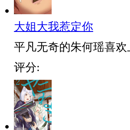
大姐大我惹定你
平凡无奇的朱何瑶喜欢上了
评分: