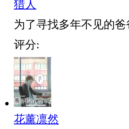
猎人
为了寻找多年不见的爸爸，
评分:
花薰凛然