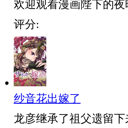
欢迎观看漫画陛下的夜
评分:
纱音花出嫁了
龙彦继承了祖父遗留下来的