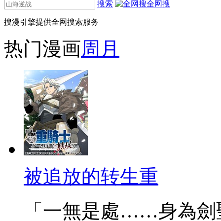
搜索
全网搜
搜漫引擎提供全网搜索服务
热门漫画
周
月
被追放的转生重
「一無是處……身為劍聖的