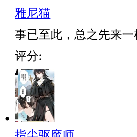
雅尼猫
事已至此，总之先来一
评分:
指尖驱魔师