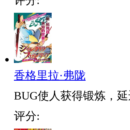
评分:
香格里拉·弗陇
BUG使人获得锻炼，延迟
评分: