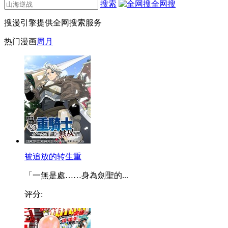
搜索
全网搜
搜漫引擎提供全网搜索服务
热门漫画
周
月
被追放的转生重
「一無是處……身為劍聖的...
评分: