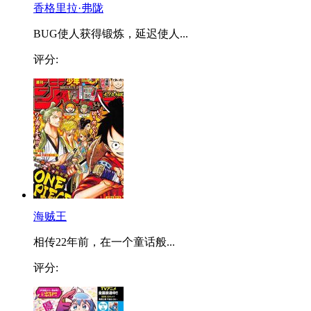
香格里拉·弗陇
BUG使人获得锻炼，延迟使人...
评分:
海贼王
相传22年前，在一个童话般...
评分: