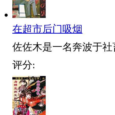
在超市后门吸烟
佐佐木是一名奔波于社畜街
评分: