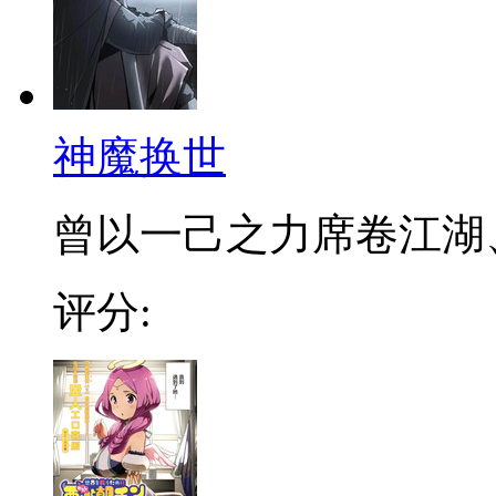
神魔换世
曾以一己之力席卷江湖、血
评分: