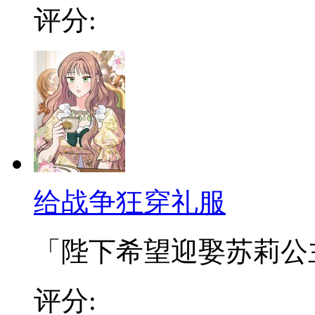
评分:
给战争狂穿礼服
「陛下希望迎娶苏莉公主为
评分: