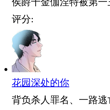
侯爵千金伽涅特被第一王子
评分:
花园深处的你
背负杀人罪名、一路逃亡的