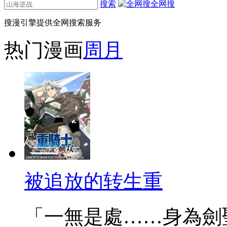
搜索
全网搜
搜漫引擎提供全网搜索服务
热门漫画
周
月
被追放的转生重
「一無是處……身為劍聖的