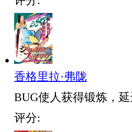
评分:
香格里拉·弗陇
BUG使人获得锻炼，延迟
评分: