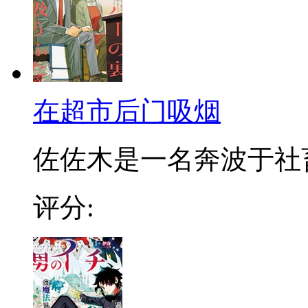
在超市后门吸烟
佐佐木是一名奔波于社畜街
评分: