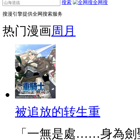
搜索
全网搜
搜漫引擎提供全网搜索服务
热门漫画
周
月
被追放的转生重
「一無是處……身為劍聖的