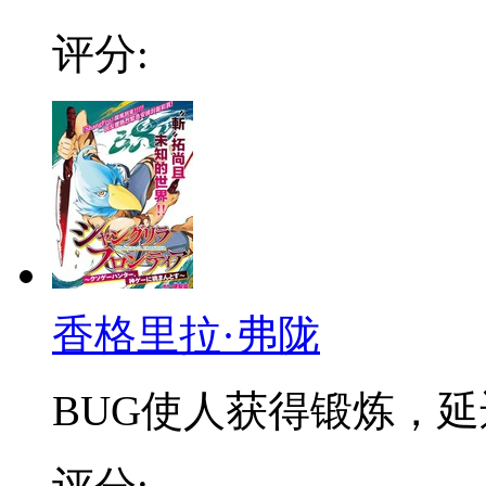
评分:
香格里拉·弗陇
BUG使人获得锻炼，延迟