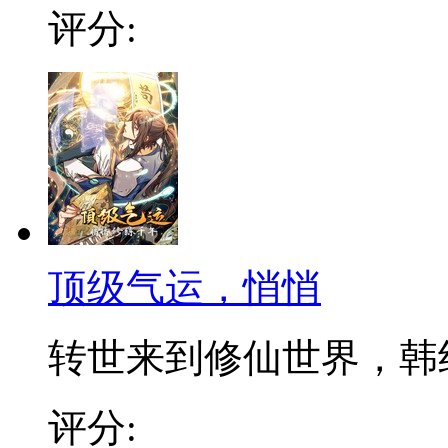
评分:
顶级气运，悄悄
转世来到修仙世界，韩绝发
评分: